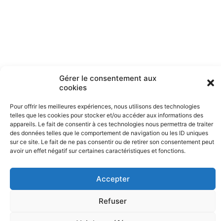
Gérer le consentement aux
cookies
Pour offrir les meilleures expériences, nous utilisons des technologies
telles que les cookies pour stocker et/ou accéder aux informations des
Phone : 0033 (0)3 85 81 56 00
appareils. Le fait de consentir à ces technologies nous permettra de traiter
E-mail : standard@paray.org
des données telles que le comportement de navigation ou les ID uniques
sur ce site. Le fait de ne pas consentir ou de retirer son consentement peut
avoir un effet négatif sur certaines caractéristiques et fonctions.
Mentions légales
Accepter
Partagez cette page
Refuser