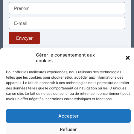
Envoyer
Gérer le consentement aux
Téléphone : 03 85 81 56 00
cookies
E-mail :
standard@sacrecoeur-paray.org
Pour offrir les meilleures expériences, nous utilisons des technologies
Paray TV
Agenda
Nous contacter
telles que les cookies pour stocker et/ou accéder aux informations des
appareils. Le fait de consentir à ces technologies nous permettra de traiter
des données telles que le comportement de navigation ou les ID uniques
Mentions
Nos
sur ce site. Le fait de ne pas consentir ou de retirer son consentement peut
légales
partenaires
avoir un effet négatif sur certaines caractéristiques et fonctions.
Partagez cette page
Accepter
Refuser