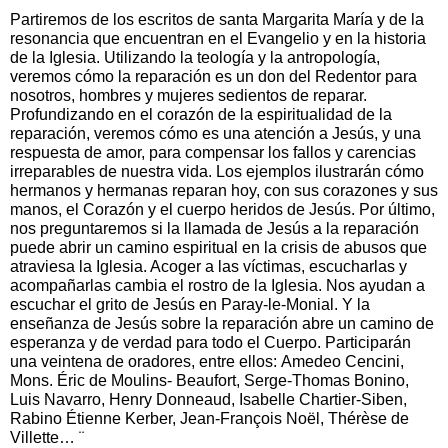
Partiremos de los escritos de santa Margarita María y de la
resonancia que encuentran en el Evangelio y en la historia
de la Iglesia. Utilizando la teología y la antropología,
veremos cómo la reparación es un don del Redentor para
nosotros, hombres y mujeres sedientos de reparar.
Profundizando en el corazón de la espiritualidad de la
reparación, veremos cómo es una atención a Jesús, y una
respuesta de amor, para compensar los fallos y carencias
irreparables de nuestra vida. Los ejemplos ilustrarán cómo
hermanos y hermanas reparan hoy, con sus corazones y sus
manos, el Corazón y el cuerpo heridos de Jesús. Por último,
nos preguntaremos si la llamada de Jesús a la reparación
puede abrir un camino espiritual en la crisis de abusos que
atraviesa la Iglesia. Acoger a las víctimas, escucharlas y
acompañarlas cambia el rostro de la Iglesia. Nos ayudan a
escuchar el grito de Jesús en Paray-le-Monial. Y la
enseñanza de Jesús sobre la reparación abre un camino de
esperanza y de verdad para todo el Cuerpo. Participarán
una veintena de oradores, entre ellos: Amedeo Cencini,
Mons. Éric de Moulins- Beaufort, Serge-Thomas Bonino,
Luis Navarro, Henry Donneaud, Isabelle Chartier-Siben,
Rabino Étienne Kerber, Jean-François Noël, Thérèse de
Villette… ¨