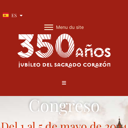
EN
IT
ES
Menu du site
Congreso
Del 1 al 5 de mayo de 2024