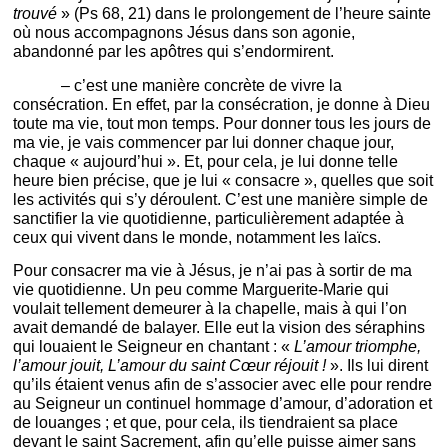
trouvé
» (Ps 68, 21) dans le prolongement de l’heure sainte
où nous accompagnons Jésus dans son agonie,
abandonné par les apôtres qui s’endormirent.
– c’est une manière concrète de vivre la
consécration. En effet, par la consécration, je donne à Dieu
toute ma vie, tout mon temps. Pour donner tous les jours de
ma vie, je vais commencer par lui donner chaque jour,
chaque « aujourd’hui ». Et, pour cela, je lui donne telle
heure bien précise, que je lui « consacre », quelles que soit
les activités qui s’y déroulent. C’est une manière simple de
sanctifier la vie quotidienne, particulièrement adaptée à
ceux qui vivent dans le monde, notamment les laïcs.
Pour consacrer ma vie à Jésus, je n’ai pas à sortir de ma
vie quotidienne. Un peu comme Marguerite-Marie qui
voulait tellement demeurer à la chapelle, mais à qui l’on
avait demandé de balayer. Elle eut la vision des séraphins
qui louaient le Seigneur en chantant : «
L’amour triomphe,
l’amour jouit, L’amour du saint Cœur réjouit !
». Ils lui dirent
qu’ils étaient venus afin de s’associer avec elle pour rendre
au Seigneur un continuel hommage d’amour, d’adoration et
de louanges ; et que, pour cela, ils tiendraient sa place
devant le saint Sacrement, afin qu’elle puisse aimer sans