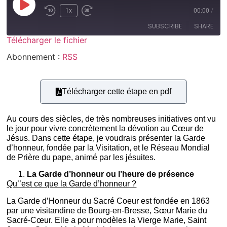
1x
00:00
/
SUBSCRIBE
SHARE
Télécharger le fichier
SHARE
Abonnement :
RSS
RSS
RSS FEED
LINK
Télécharger cette étape en pdf
EMBED
Au cours des siècles, de très nombreuses initiatives ont vu
le jour pour vivre concrètement la dévotion au Cœur de
Jésus. Dans cette étape, je voudrais présenter la Garde
d’honneur, fondée par la Visitation, et le Réseau Mondial
de Prière du pape, animé par les jésuites.
La Garde d’honneur ou l’heure de présence
Qu’’est ce que la Garde d’honneur ?
La Garde d’Honneur du Sacré Coeur est fondée en 1863
par une visitandine de Bourg-en-Bresse, Sœur Marie du
Sacré-Cœur. Elle a pour modèles la Vierge Marie, Saint