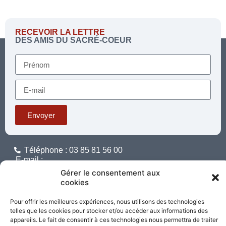
RECEVOIR LA LETTRE
DES AMIS DU SACRÉ-COEUR
Envoyer
Téléphone : 03 85 81 56 00
E-mail :
standard@sacrecoeur-paray.org
Gérer le consentement aux
Paray TV
Agenda
Nous contacter
cookies
Pour offrir les meilleures expériences, nous utilisons des technologies
Mentions
Nos
telles que les cookies pour stocker et/ou accéder aux informations des
légales
partenaires
appareils. Le fait de consentir à ces technologies nous permettra de traiter