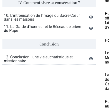
di
IV. Comment vivre sa consécration ?
Po
10. L'intronisation de l’image du Sacré-Cœur
of
dans les maisons
fa
11. La Garde d'honneur et le Réseau de prière
d’
du Pape
Po
Conclusion
Le
12. Conclusion : une vie eucharistique et
Mo
missionnaire
mo
La
do
Ce
da
Po
eu