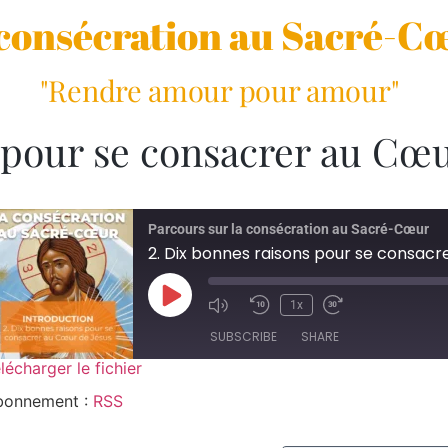
consécration au Sacré-C
"Rendre amour pour amour"
 pour se consacrer au Cœu
Parcours sur la consécration au Sacré-Cœur
2. Dix bonnes raisons pour se consac
1x
SUBSCRIBE
SHARE
lécharger le fichier
SHARE
bonnement :
RSS
RSS
RSS FEED
LINK