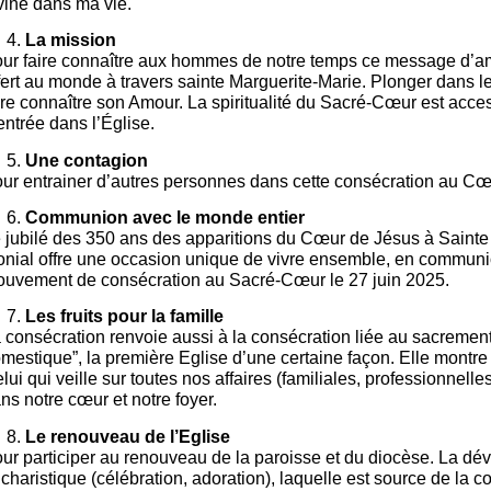
vine dans ma vie.
La mission
ur faire connaître aux hommes de notre temps ce message d’a
fert au monde à travers sainte Marguerite-Marie. Plonger dans 
ire connaître son Amour. La spiritualité du Sacré-Cœur est acces
entrée dans l’Église.
Une contagion
ur entrainer d’autres personnes dans cette consécration au Cœ
Communion avec le monde entier
 jubilé des 350 ans des apparitions du Cœur de Jésus à Sainte 
nial offre une occasion unique de vivre ensemble, en communi
uvement de consécration au Sacré-Cœur le 27 juin 2025.
Les fruits pour la famille
 consécration renvoie aussi à la consécration liée au sacrement d
mestique”, la première Eglise d’une certaine façon. Elle montre 
lui qui veille sur toutes nos affaires (familiales, professionnel
ns notre cœur et notre foyer.
Le renouveau de l’Eglise
ur participer au renouveau de la paroisse et du diocèse. La dé
charistique (célébration, adoration), laquelle est source de la 