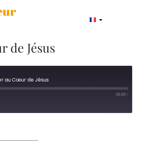
œur
r de Jésus
rer au Cœur de Jésus
00:00
/