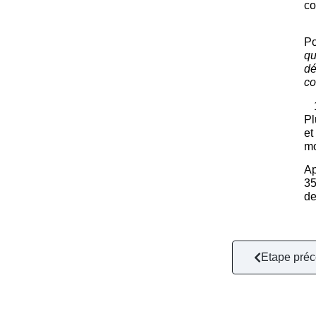
co
Po
qu
dé
co
Pl
et
m
Ap
35
de
Etape pré