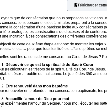
Télécharger cette
EMBED
 dynamique de consécration que nous proposons se vit dans u
s consécrations personnelles et familiales préparent à la cons
mme la consécration d’une paroisse incite aux consécrations p
nière analogue, les consécrations de diocèses et de conférence
t une incitation à ces consécrations des différentes conférence
objectif de cette deuxième étape est donc de montrer les enjeux 
roissiale, etc … pour que tous les fidèles, laïcs et prêtres se mo
elles sont les raisons de me consacrer au Cœur de Jésus ? Po
Découvrir ce qu’est la spiritualité du Sacré-Cœur
ur (re)découvrir les trésors de la spiritualité du Cœur de Jésus
ritable trésor … oublié ou mal connu. Le jubilé des 350 ans et ce
us.
Etre renouvelé dans mon baptême
ur renouveler en profondeur ma consécration baptismale, les
Accueillir l’amour de Dieu pour moi
ur expérimenter l’amour du Seigneur pour moi, écouter les batt