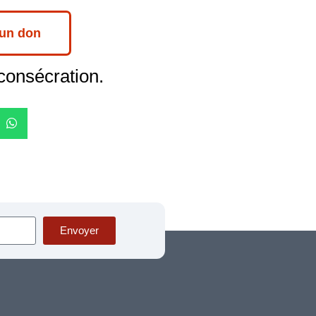
 un don
consécration.
Envoyer