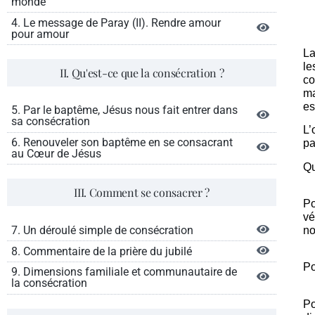
monde
4. Le message de Paray (II). Rendre amour
pour amour
La
le
II. Qu'est-ce que la consécration ?
co
ma
es
5. Par le baptême, Jésus nous fait entrer dans
sa consécration
L’
6. Renouveler son baptême en se consacrant
pa
au Cœur de Jésus
Qu
III. Comment se consacrer ?
Po
vé
7. Un déroulé simple de consécration
no
8. Commentaire de la prière du jubilé
Po
9. Dimensions familiale et communautaire de
la consécration
Po