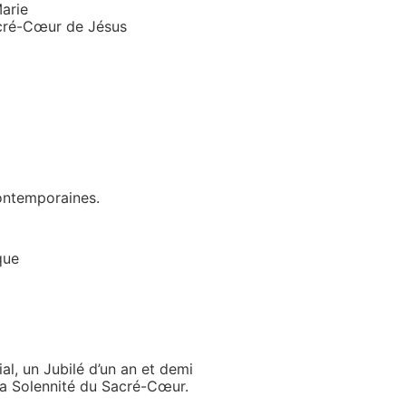
Marie
Sacré-Cœur de Jésus
contemporaines.
que
l, un Jubilé d’un an et demi
la Solennité du Sacré-Cœur.