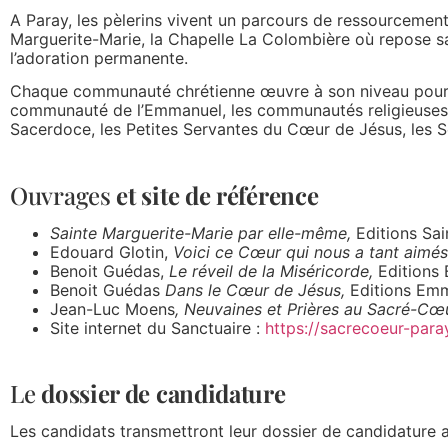
A Paray, les pèlerins vivent un parcours de ressourcement 
Marguerite-Marie, la Chapelle La Colombière où repose sain
l’adoration permanente.
Chaque communauté chrétienne œuvre à son niveau pour fa
communauté de l’Emmanuel, les communautés religieuses (les
Sacerdoce, les Petites Servantes du Cœur de Jésus, les 
Ouvrages
et site de référence
Sainte Marguerite-Marie par elle-même,
Editions Sai
Edouard Glotin,
Voici ce Cœur qui nous a tant aimés
Benoit Guédas,
Le réveil de la Miséricorde,
Editions
Benoit Guédas
Dans le Cœur de Jésus,
Editions Em
Jean-Luc Moens
, Neuvaines et Prières au Sacré-Cœu
Site internet du Sanctuaire :
https://sacrecoeur-para
Le
dossier de candidature
Les candidats transmettront leur dossier de candidature a