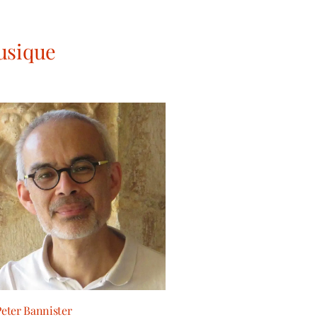
usique
eter Bannister