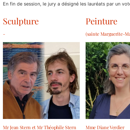
En fin de session, le jury a désigné les lauréats par un vo
Sculpture
Peinture
-
(sainte Marguerite-Ma
Mr Jean Stern et Mr Théophile Stern
Mme Diane Verdier