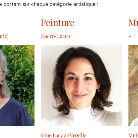
te portant sur chaque catégorie artistique :
Peinture
M
rie)
(Sacré-Cœur)
-
Mme Lucy de Vregille
Mr P