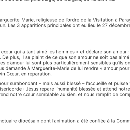
rguerite-Marie, religieuse de l’ordre de la Visitation à Pa
n. Les 3 apparitions principales ont eu lieu le 27 décembre
e cœur qui a tant aimé les hommes » et déclare son amour 
. De plus, il se plaint de ce que son amour ne soit pas aimé
es d’amour lui sont plus particulièrement sensibles qu’ils ont
Jésus demande à Marguerite-Marie de lui rendre « amour pour
ivin Cœur, en réparation.
ur surabondant – mais aussi blessé – l’accueille et puisse 
séricorde : Jésus répare l’humanité blessée et attend notre
s rend notre cœur semblable au sien, et nous remplit de co
nctuaire diocésain dont l’animation a été confiée à la Co