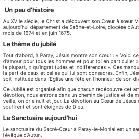
Un peu d’histoire
Au XVIIe siècle, le Christ a découvert son Cœur à sœur Ma
aujourd’hui département de Saône-et-Loire, diocèse d’Autu
mois de 1674 et en juin 1675.
Le thème du jubilé
Tout d’abord, à Paray, Jésus montre son cœur : « Voici c
d’amour pour tous les hommes et pour toi en particulier »
la plupart, « qu’ingratitudes et indifférences ». Ces manqu
la part de ceux et celles qui lui sont consacrés. Enfin, 
soit instituée dans l’Eglise une fête en l’honneur de son d
Ce Jubilé est organisé afin que chacun redécouvre cet amo
dévotion, nous entrons dans un chemin de justice et de mi
veille, on prie nuit et jour. La dévotion au Cœur de Jésu
souffrent et sont éloignés de Dieu.
Le Sanctuaire aujourd’hui
Le sanctuaire du Sacré-Cœur à Paray-le-Monial est un sa
l’évêque d’Autun.