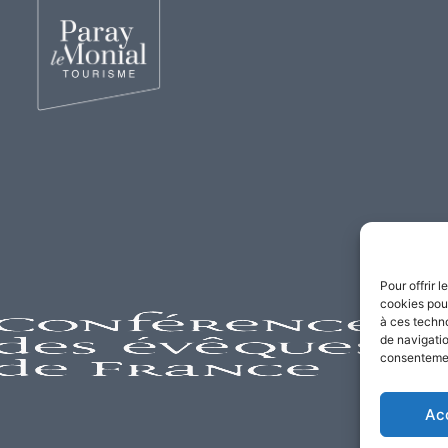
Pour offrir 
cookies pour
à ces techn
de navigatio
consentement
Ac