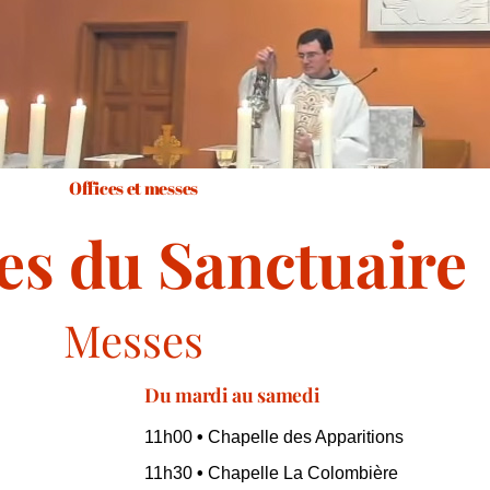
Offices et messes
es du Sanctuaire
Messes
Du mardi au samedi
11h00
•
Chapelle des Apparitions
11h30
•
Chapelle La Colombière