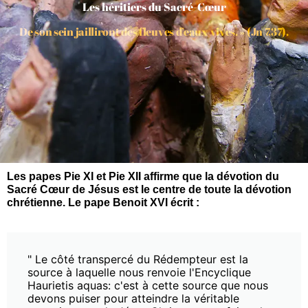
Les héritiers du Sacré-Cœur
De son sein jailliront des fleuves d’eaux vives. » (Jn 7,37).
Les papes Pie XI et Pie XII affirme que la dévotion du
Sacré Cœur de Jésus est le centre de toute la dévotion
chrétienne. Le pape Benoit XVI écrit :
" Le côté transpercé du Rédempteur est la
source à laquelle nous renvoie l'Encyclique
Haurietis aquas: c'est à cette source que nous
devons puiser pour atteindre la véritable