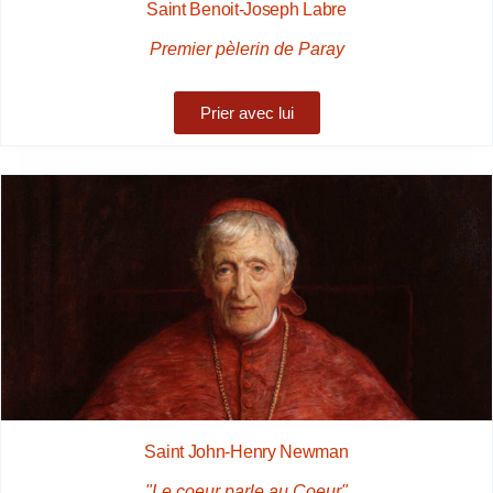
Saint Benoit-Joseph Labre
Premier pèlerin de Paray
Prier avec lui
Saint John-Henry Newman
"Le coeur parle au Coeur"