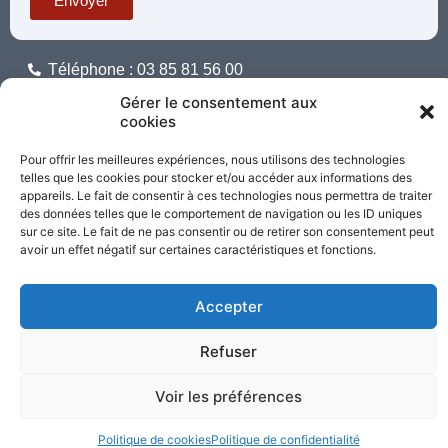
Envoyer
Téléphone : 03 85 81 56 00
E-mail :
Gérer le consentement aux
standard@sacrecoeur-paray.org
cookies
Paray TV
Agenda
Nous contacter
Pour offrir les meilleures expériences, nous utilisons des technologies
Mentions
Nos
telles que les cookies pour stocker et/ou accéder aux informations des
légales
partenaires
appareils. Le fait de consentir à ces technologies nous permettra de traiter
des données telles que le comportement de navigation ou les ID uniques
sur ce site. Le fait de ne pas consentir ou de retirer son consentement peut
Partagez cette page
avoir un effet négatif sur certaines caractéristiques et fonctions.
Accepter
Refuser
Voir les préférences
Politique de cookies
Politique de confidentialité