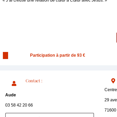
« J’ai creusé une relation de cœur à Cœur avec Jésus. »
Participation à partir de
93 €
Contact :
Centre
Aude
29 ave
03 58 42 20 66
71600 