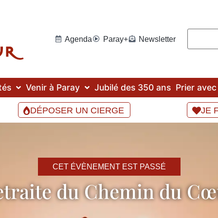
Agenda
Paray+
Newsletter
tés
Venir à Paray
Jubilé des 350 ans
Prier ave
DÉPOSER UN CIERGE
JE 
CET ÉVÈNEMENT EST PASSÉ
etraite du Chemin du Cœ