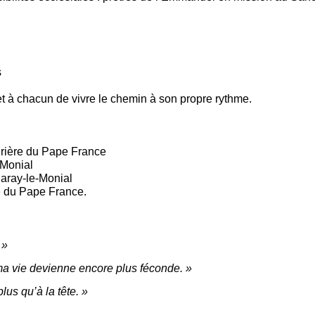
s
et à chacun de vivre le chemin à son propre rythme.
Prière du Pape France
 Monial
aray-le-Monial
e du Pape France.
 »
 ma vie devienne encore plus féconde. »
us qu’à la tête. »