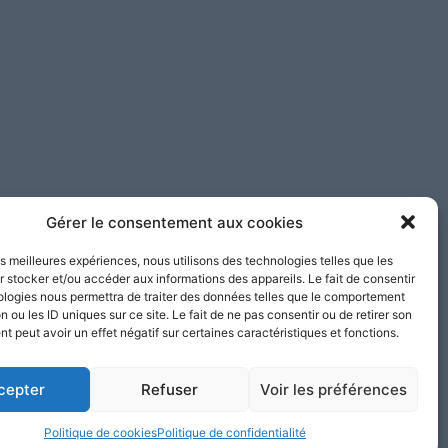
Gérer le consentement aux cookies
les meilleures expériences, nous utilisons des technologies telles que les
 stocker et/ou accéder aux informations des appareils. Le fait de consentir
ologies nous permettra de traiter des données telles que le comportement
n ou les ID uniques sur ce site. Le fait de ne pas consentir ou de retirer son
 peut avoir un effet négatif sur certaines caractéristiques et fonctions.
cepter
Refuser
Voir les préférences
Mentions
Nos
légales
Politique de cookies
Politique de confidentialité
partenaires