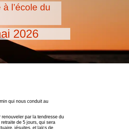
 à l’école du
mai 2026
hemin qui nous conduit au
r renouveler par la tendresse du
traite de 5 jours, qui sera
ire, jésuites, et laïcs de