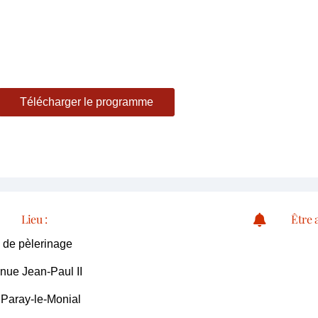
Télécharger le programme
Lieu :
Être a
 de pèlerinage
nue Jean-Paul II
Paray-le-Monial