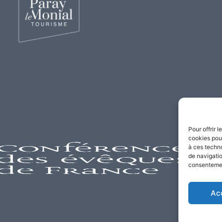
Pour offrir 
cookies pour
à ces techn
de navigatio
consentement
Ac