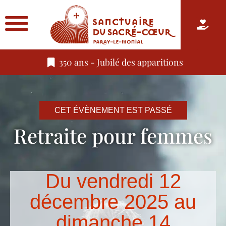
350 ans - Jubilé des apparitions
CET ÉVÈNEMENT EST PASSÉ
Retraite pour femmes
Du vendredi 12
décembre 2025 au
dimanche 14