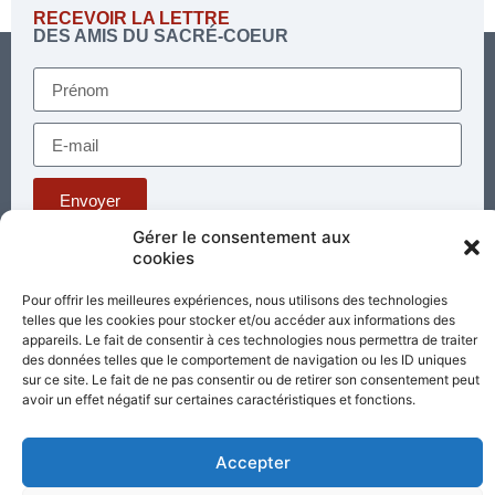
RECEVOIR LA LETTRE
DES AMIS DU SACRÉ-COEUR
Envoyer
Gérer le consentement aux
cookies
Téléphone : 03 85 81 56 00
E-mail :
Pour offrir les meilleures expériences, nous utilisons des technologies
standard@sacrecoeur-paray.org
telles que les cookies pour stocker et/ou accéder aux informations des
Paray TV
Agenda
Nous contacter
appareils. Le fait de consentir à ces technologies nous permettra de traiter
des données telles que le comportement de navigation ou les ID uniques
sur ce site. Le fait de ne pas consentir ou de retirer son consentement peut
Mentions
Nos
avoir un effet négatif sur certaines caractéristiques et fonctions.
légales
partenaires
Accepter
Partagez cette page