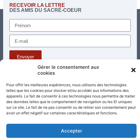
RECEVOIR LA LETTRE
DES AMIS DU SACRÉ-COEUR
Envoyer
Gérer le consentement aux
cookies
Téléphone : 03 85 81 56 00
E-mail :
Pour offrir les meilleures expériences, nous utilisons des technologies
standard@sacrecoeur-paray.org
telles que les cookies pour stocker et/ou accéder aux informations des
Paray TV
Agenda
Nous contacter
appareils. Le fait de consentir à ces technologies nous permettra de traiter
des données telles que le comportement de navigation ou les ID uniques
sur ce site. Le fait de ne pas consentir ou de retirer son consentement peut
Mentions
Nos
avoir un effet négatif sur certaines caractéristiques et fonctions.
légales
partenaires
Accepter
Partagez cette page