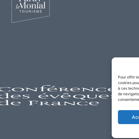
Pour offrir 
cookies pour
à ces techn
de navigatio
consentement
Ac