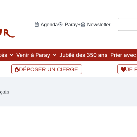
Agenda
Paray+
Newsletter
tés
Venir à Paray
Jubilé des 350 ans
Prier ave
DÉPOSER UN CIERGE
JE 
çois