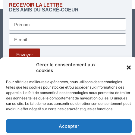
RECEVOIR LA LETTRE
DES AMIS DU SACRÉ-COEUR
Envoyer
Gérer le consentement aux
cookies
Téléphone : 03 85 81 56 00
E-mail :
Pour offrir les meilleures expériences, nous utilisons des technologies
standard@sacrecoeur-paray.org
telles que les cookies pour stocker et/ou accéder aux informations des
Paray TV
Agenda
Nous contacter
appareils. Le fait de consentir à ces technologies nous permettra de traiter
des données telles que le comportement de navigation ou les ID uniques
sur ce site. Le fait de ne pas consentir ou de retirer son consentement peut
Mentions
Nos
avoir un effet négatif sur certaines caractéristiques et fonctions.
légales
partenaires
Accepter
Partagez cette page