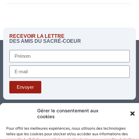
RECEVOIR LA LETTRE
DES AMIS DU SACRÉ-COEUR
Envoyer
Téléphone : 03 85 81 56 00
Gérer le consentement aux
E-mail :
cookies
standard@sacrecoeur-paray.org
Paray TV
Agenda
Nous contacter
Pour offrir les meilleures expériences, nous utilisons des technologies
telles que les cookies pour stocker et/ou accéder aux informations des