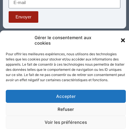
Envoyer
Téléphone : 03 85 81 56 00
Gérer le consentement aux
E-mail :
cookies
standard@sacrecoeur-paray.org
Paray TV
Agenda
Nous contacter
Pour offrir les meilleures expériences, nous utilisons des technologies
telles que les cookies pour stocker et/ou accéder aux informations des
appareils. Le fait de consentir à ces technologies nous permettra de traiter
Mentions
Nos
des données telles que le comportement de navigation ou les ID uniques
légales
partenaires
sur ce site. Le fait de ne pas consentir ou de retirer son consentement peut
avoir un effet négatif sur certaines caractéristiques et fonctions.
Partagez cette page
Accepter
Refuser
Voir les préférences