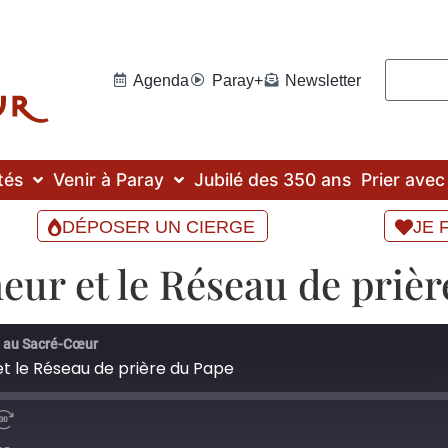
Agenda
Paray+
Newsletter
tés
Venir à Paray
Jubilé des 350 ans
Prier ave
DÉPOSER UN CIERGE
JE 
eur et le Réseau de priè
n au Sacré-Cœur
et le Réseau de prière du Pape