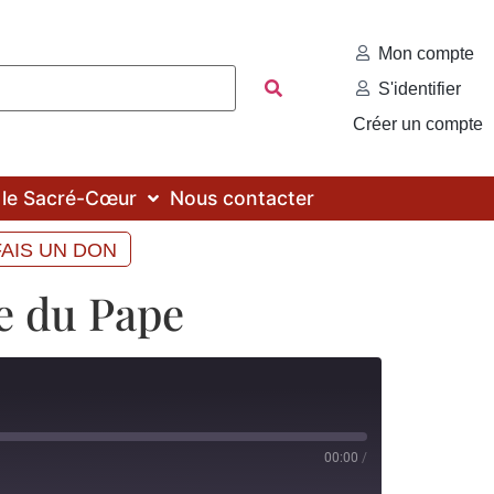
Mon compte
S'identifier
Créer un compte
c le Sacré-Cœur
Nous contacter
FAIS UN DON
re du Pape
00:00
/