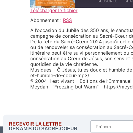
SUBSCRIBE
SHA
Télécharger le fichier
SHARE
Abonnement :
RSS
RSS
A l’occasion du Jubilé des 350 ans, le sanctu
RSS FEED
LINK
campagne de consécration au Sacré-Cœur de 
De la fête du Sacré-Cœur 2024 jusqu’à celle d
EMBED
ou de renouveler sa consécration au Sacré-Cœ
itinéraire peut être suivi personnellement ou
consécration au Cœur de Jésus, son sens et s
quotidien de la vie chrétienne.
Musiques : Ô Jésus, tu es doux et humble de
et-humble-de-coeur-mp3/
℗ 2004 Il est vivant – Editions de l’Emmanuel
Meydan ”Freezing but Warm” – https://mey
RECEVOIR LA LETTRE
DES AMIS DU SACRÉ-COEUR