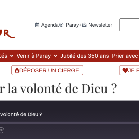
Agenda
Paray+
Newsletter
tés
Venir à Paray
Jubilé des 350 ans
Prier ave
DÉPOSER UN CIERGE
JE 
la volonté de Dieu ?
volonté de Dieu ?