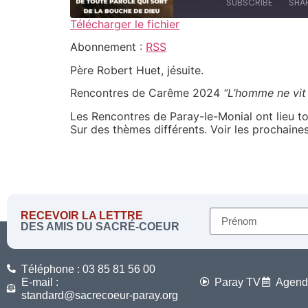
SUBSCRIBE
SHA
Télécharger le fichier
SHARE
Abonnement :
RSS
RSS
Père Robert Huet, jésuite.
RSS FEED
LINK
Rencontres de Carême 2024
“L’homme ne vit
EMBED
Les Rencontres de Paray-le-Monial ont lieu to
Sur des thèmes différents. Voir les prochain
RECEVOIR LA LETTRE
DES AMIS DU SACRÉ-COEUR
Téléphone : 03 85 81 56 00
E-mail :
Paray TV
Agend
standard@sacrecoeur-paray.org