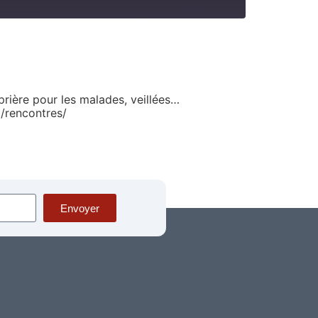
RSS
prière pour les malades, veillées…
t/rencontres/
Envoyer