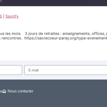
RE
S
|
Spotify
Google Podcasts
us les mois. 3 jours de retraites : enseignements, offices, 
es rencontres. https://sacrecoeur-paray.org/type-evenemen
a
Nous contacter