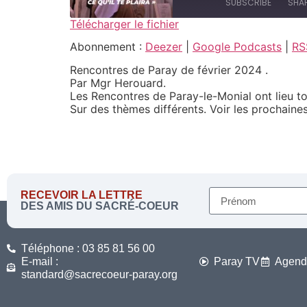
SUBSCRIBE
SHA
Télécharger le fichier
SHARE
Abonnement :
Deezer
|
Google Podcasts
|
RS
Deezer
Spotify
Rencontres de Paray de février 2024 .
LINK
Par Mgr Herouard.
RSS FEED
Les Rencontres de Paray-le-Monial ont lieu to
EMBED
Sur des thèmes différents. Voir les prochain
RECEVOIR LA LETTRE
DES AMIS DU SACRÉ-COEUR
Téléphone : 03 85 81 56 00
E-mail :
Paray TV
Agend
standard@sacrecoeur-paray.org