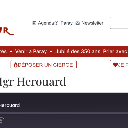
Agenda
Paray+
Newsletter
tés
Venir à Paray
Jubilé des 350 ans
Prier ave
DÉPOSER UN CIERGE
JE 
Mgr Herouard
Herouard