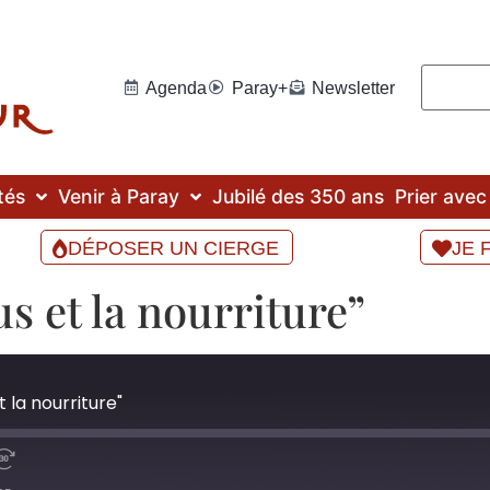
Agenda
Paray+
Newsletter
tés
Venir à Paray
Jubilé des 350 ans
Prier ave
DÉPOSER UN CIERGE
JE 
s et la nourriture”
 la nourriture"