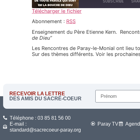
SUBSCRIBE
SHA
Télécharger le fichier
SHARE
Abonnement :
RSS
RSS
Enseignement du Père Etienne Kern. Rencon
RSS FEED
LINK
de Dieu”
EMBED
Les Rencontres de Paray-le-Monial ont lieu to
Sur des thèmes différents. Voir les prochain
RECEVOIR LA LETTRE
DES AMIS DU SACRÉ-COEUR
Téléphone : 03 85 81 56 00
E-mail :
Paray TV
Agend
standard@sacrecoeur-paray.org