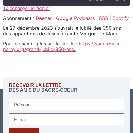
SUBSCRIBE
SHARE
Télécharger le fichier
SHARE
Abonnement :
Deezer
|
Google Podcasts
|
RSS
|
Spotify
Deezer
Google Podcasts
RSS
Spotify
Le 27 décembre 2023 s’ouvrait le jubilé des 350 ans
LINK
des apparitions de Jésus à sainte Marguerite-Marie.
RSS FEED
EMBED
Pour en savoir plus sur le Jubilé :
https://sacrecoeur-
paray.org/grand-jubile-350-ans/
RECEVOIR LA LETTRE
DES AMIS DU SACRÉ-COEUR