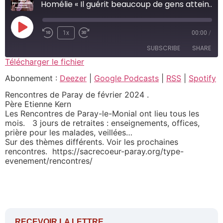
Homélie « Il guérit beaucoup de gens atteints de toutes sortes de maladies » (Mc 1, 29-39)
1x
00:00
/
SUBSCRIBE
SHARE
Télécharger le fichier
SHARE
Abonnement :
Deezer
|
Google Podcasts
|
RSS
|
Spotify
Deezer
Google Podcasts
RSS
Spotify
Rencontres de Paray de février 2024 .
LINK
Père Etienne Kern
RSS FEED
Les Rencontres de Paray-le-Monial ont lieu tous les
EMBED
mois. 3 jours de retraites : enseignements, offices,
prière pour les malades, veillées…
Sur des thèmes différents. Voir les prochaines
rencontres. https://sacrecoeur-paray.org/type-
evenement/rencontres/
RECEVOIR LA LETTRE