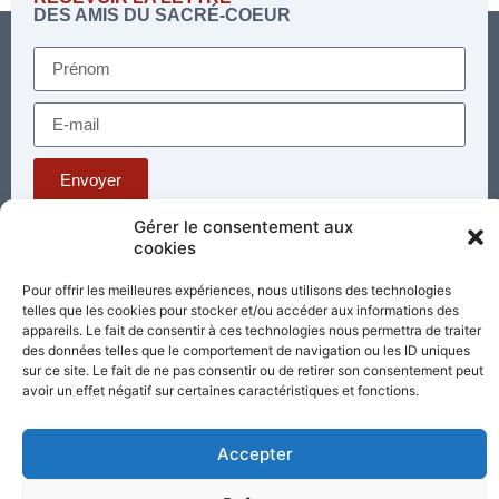
DES AMIS DU SACRÉ-COEUR
Envoyer
Gérer le consentement aux
cookies
Téléphone : 03 85 81 56 00
E-mail :
Pour offrir les meilleures expériences, nous utilisons des technologies
standard@sacrecoeur-paray.org
telles que les cookies pour stocker et/ou accéder aux informations des
Paray TV
Agenda
Nous contacter
appareils. Le fait de consentir à ces technologies nous permettra de traiter
des données telles que le comportement de navigation ou les ID uniques
sur ce site. Le fait de ne pas consentir ou de retirer son consentement peut
Mentions
Nos
avoir un effet négatif sur certaines caractéristiques et fonctions.
légales
partenaires
Accepter
Partagez cette page