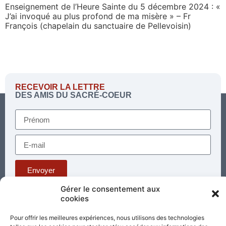
SHARE
Enseignement de l’Heure Sainte du 5 décembre 2024 : «
RSS FEED
J’ai invoqué au plus profond de ma misère » – Fr
François (chapelain du sanctuaire de Pellevoisin)
LINK
EMBED
RECEVOIR LA LETTRE
DES AMIS DU SACRÉ-COEUR
Envoyer
Gérer le consentement aux
cookies
Téléphone : 03 85 81 56 00
E-mail :
Pour offrir les meilleures expériences, nous utilisons des technologies
standard@sacrecoeur-paray.org