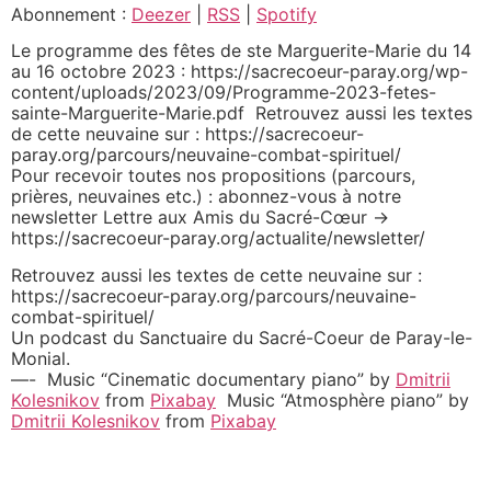
SHARE
Abonnement :
Deezer
|
RSS
|
Spotify
Deezer
RSS
Spotify
Le programme des fêtes de ste Marguerite-Marie du 14
LINK
au 16 octobre 2023 : https://sacrecoeur-paray.org/wp-
RSS FEED
content/uploads/2023/09/Programme-2023-fetes-
EMBED
sainte-Marguerite-Marie.pdf Retrouvez aussi les textes
de cette neuvaine sur : https://sacrecoeur-
paray.org/parcours/neuvaine-combat-spirituel/
Pour recevoir toutes nos propositions (parcours,
prières, neuvaines etc.) : abonnez-vous à notre
newsletter Lettre aux Amis du Sacré-Cœur ->
https://sacrecoeur-paray.org/actualite/newsletter/
Retrouvez aussi les textes de cette neuvaine sur :
https://sacrecoeur-paray.org/parcours/neuvaine-
combat-spirituel/
Un podcast du Sanctuaire du Sacré-Coeur de Paray-le-
Monial.
—- Music “Cinematic documentary piano” by
Dmitrii
Kolesnikov
from
Pixabay
Music “Atmosphère piano” by
Dmitrii Kolesnikov
from
Pixabay