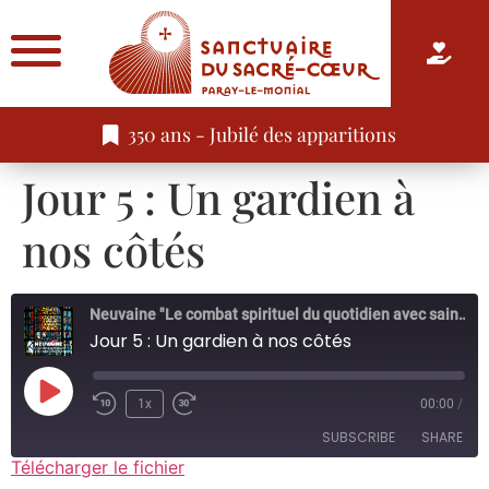
350 ans - Jubilé des apparitions
Jour 5 : Un gardien à
nos côtés
Neuvaine "Le combat spirituel du quotidien avec sainte Marguerite-Marie"
Jour 5 : Un gardien à nos côtés
1x
00:00
/
SUBSCRIBE
SHARE
Télécharger le fichier