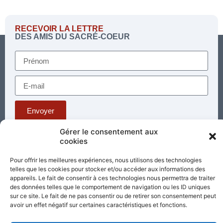
RECEVOIR LA LETTRE
DES AMIS DU SACRÉ-COEUR
Envoyer
Gérer le consentement aux
cookies
Téléphone : 03 85 81 56 00
E-mail :
Pour offrir les meilleures expériences, nous utilisons des technologies
standard@sacrecoeur-paray.org
telles que les cookies pour stocker et/ou accéder aux informations des
Paray TV
Agenda
Nous contacter
appareils. Le fait de consentir à ces technologies nous permettra de traiter
des données telles que le comportement de navigation ou les ID uniques
sur ce site. Le fait de ne pas consentir ou de retirer son consentement peut
Mentions
Nos
avoir un effet négatif sur certaines caractéristiques et fonctions.
légales
partenaires