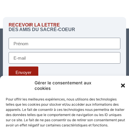
LINK
RSS FEED
EMBED
RECEVOIR LA LETTRE
DES AMIS DU SACRÉ-COEUR
Envoyer
Gérer le consentement aux
cookies
Téléphone : 03 85 81 56 00
E-mail :
Pour offrir les meilleures expériences, nous utilisons des technologies
standard@sacrecoeur-paray.org
telles que les cookies pour stocker et/ou accéder aux informations des
Paray TV
Agenda
Nous contacter
appareils. Le fait de consentir à ces technologies nous permettra de traiter
des données telles que le comportement de navigation ou les ID uniques
sur ce site. Le fait de ne pas consentir ou de retirer son consentement peut
Mentions
Nos
avoir un effet négatif sur certaines caractéristiques et fonctions.
légales
partenaires