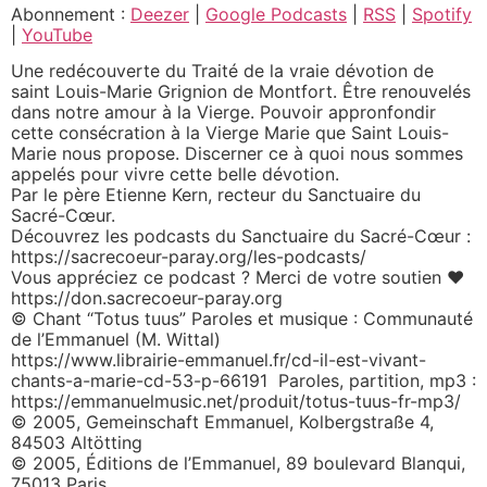
SHARE
Abonnement :
Deezer
|
Google Podcasts
|
RSS
|
Spotify
Deezer
Google Podcasts
|
YouTube
RSS
Spotify
LINK
Une redécouverte du Traité de la vraie dévotion de
YouTube
saint Louis-Marie Grignion de Montfort. Être renouvelés
EMBED
dans notre amour à la Vierge. Pouvoir appronfondir
RSS FEED
cette consécration à la Vierge Marie que Saint Louis-
Marie nous propose. Discerner ce à quoi nous sommes
appelés pour vivre cette belle dévotion.
Par le père Etienne Kern, recteur du Sanctuaire du
Sacré-Cœur.
Découvrez les podcasts du Sanctuaire du Sacré-Cœur :
https://sacrecoeur-paray.org/les-podcasts/
Vous appréciez ce podcast ? Merci de votre soutien ❤
https://don.sacrecoeur-paray.org
© Chant “Totus tuus” Paroles et musique : Communauté
de l’Emmanuel (M. Wittal)
https://www.librairie-emmanuel.fr/cd-il-est-vivant-
chants-a-marie-cd-53-p-66191 Paroles, partition, mp3 :
https://emmanuelmusic.net/produit/totus-tuus-fr-mp3/
© 2005, Gemeinschaft Emmanuel, Kolbergstraße 4,
84503 Altötting
© 2005, Éditions de l’Emmanuel, 89 boulevard Blanqui,
75013 Paris