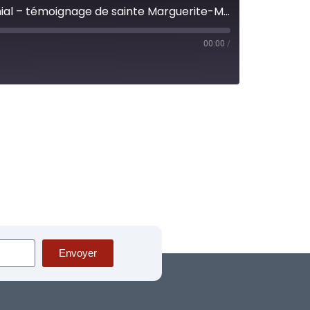
L’importance de l’Heure Sainte dans la dévotion au Sacré-Cœur à Paray-le-Monial – témoignage de sainte Marguerite-Marie
00:00
/
Envoyer