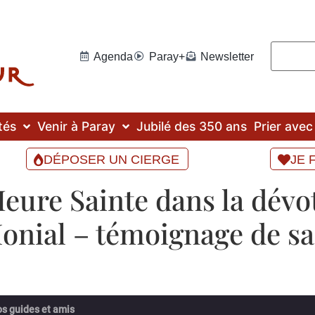
Agenda
Paray+
Newsletter
tés
Venir à Paray
Jubilé des 350 ans
Prier ave
DÉPOSER UN CIERGE
JE 
Heure Sainte dans la dévo
onial – témoignage de sa
os guides et amis