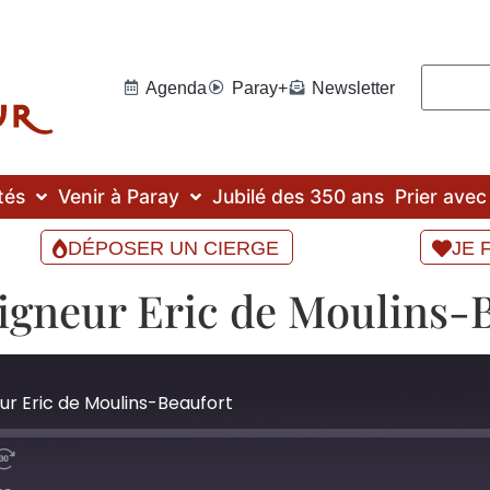
Agenda
Paray+
Newsletter
tés
Venir à Paray
Jubilé des 350 ans
Prier ave
DÉPOSER UN CIERGE
JE 
igneur Eric de Moulins-
ur Eric de Moulins-Beaufort