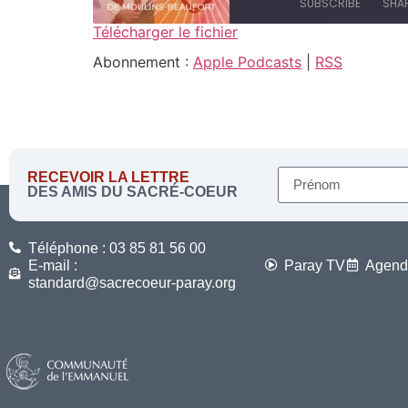
SUBSCRIBE
SHA
Télécharger le fichier
SHARE
Abonnement :
Apple Podcasts
|
RSS
Apple Podcasts
RSS FEED
LINK
EMBED
RECEVOIR LA LETTRE
DES AMIS DU SACRÉ-COEUR
Téléphone : 03 85 81 56 00
E-mail :
Paray TV
Agend
standard@sacrecoeur-paray.org