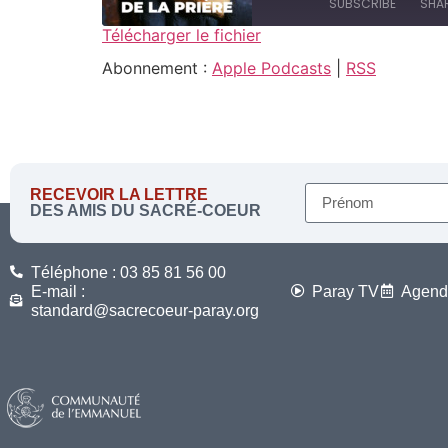
SUBSCRIBE
SHA
Télécharger le fichier
SHARE
Abonnement :
Apple Podcasts
|
RSS
Apple Podcasts
RSS FEED
LINK
EMBED
RECEVOIR LA LETTRE
DES AMIS DU SACRÉ-COEUR
Téléphone : 03 85 81 56 00
E-mail :
Paray TV
Agend
standard@sacrecoeur-paray.org