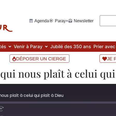
Agenda
Paray+
Newsletter
tés
Venir à Paray
Jubilé des 350 ans
Prier ave
DÉPOSER UN CIERGE
JE 
qui nous plaît à celui qui
ous plaît à celui qui plaît à Dieu