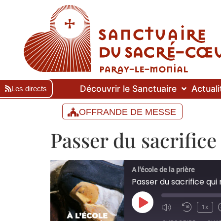
Découvrir le Sanctuaire
Actuali
Les directs
OFFRANDE DE MESSE
Passer du sacrifice 
A l'école de la prière
Passer du sacrifice qui n
1x