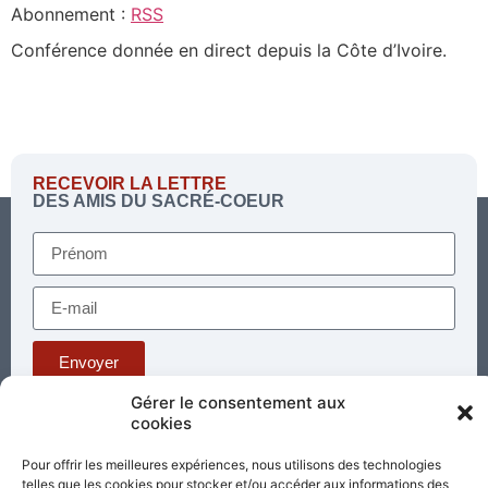
SHARE
Abonnement :
RSS
RSS
Conférence donnée en direct depuis la Côte d’Ivoire.
RSS FEED
LINK
EMBED
RECEVOIR LA LETTRE
DES AMIS DU SACRÉ-COEUR
Envoyer
Gérer le consentement aux
cookies
Téléphone : 03 85 81 56 00
E-mail :
Pour offrir les meilleures expériences, nous utilisons des technologies
standard@sacrecoeur-paray.org
telles que les cookies pour stocker et/ou accéder aux informations des