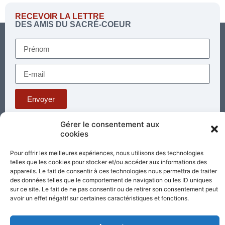
RECEVOIR LA LETTRE
DES AMIS DU SACRÉ-COEUR
Envoyer
Gérer le consentement aux
cookies
Téléphone : 03 85 81 56 00
E-mail :
standard@sacrecoeur-paray.org
Pour offrir les meilleures expériences, nous utilisons des technologies
telles que les cookies pour stocker et/ou accéder aux informations des
Paray TV
Agenda
Nous contacter
appareils. Le fait de consentir à ces technologies nous permettra de traiter
des données telles que le comportement de navigation ou les ID uniques
Mentions
Nos
sur ce site. Le fait de ne pas consentir ou de retirer son consentement peut
légales
partenaires
avoir un effet négatif sur certaines caractéristiques et fonctions.