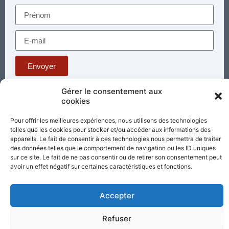
Envoyer
Gérer le consentement aux
cookies
Téléphone : 03 85 81 56 00
E-mail :
Pour offrir les meilleures expériences, nous utilisons des technologies
standard@sacrecoeur-paray.org
telles que les cookies pour stocker et/ou accéder aux informations des
Paray TV
Agenda
Nous contacter
appareils. Le fait de consentir à ces technologies nous permettra de traiter
des données telles que le comportement de navigation ou les ID uniques
Mentions
Nos
sur ce site. Le fait de ne pas consentir ou de retirer son consentement peut
légales
partenaires
avoir un effet négatif sur certaines caractéristiques et fonctions.
Partagez cette page
Accepter
Refuser