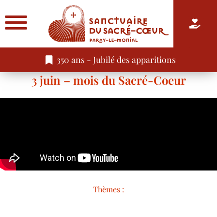
350 ans - Jubilé des apparitions
3 juin – mois du Sacré-Coeur
Thèmes :