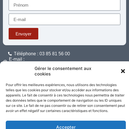
Envoyer
Téléphone : 03 85 81 56 00
E-mail :
standard@sacrecoeur-paray.org
Gérer le consentement aux
Paray TV
Agenda
Nous contacter
cookies
Mentions
Nos
Pour offrir les meilleures expériences, nous utilisons des technologies
légales
partenaires
telles que les cookies pour stocker et/ou accéder aux informations des
appareils. Le fait de consentir à ces technologies nous permettra de traiter
des données telles que le comportement de navigation ou les ID uniques
Partagez cette page
sur ce site. Le fait de ne pas consentir ou de retirer son consentement peut
avoir un effet négatif sur certaines caractéristiques et fonctions.
Accepter