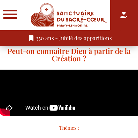
350 ans - Jubilé des apparitions
Peut-on connaître Dieu à partir de la
Création ?
Thèmes :