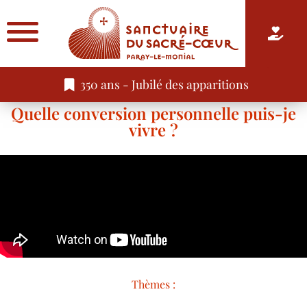
350 ans - Jubilé des apparitions
Quelle conversion personnelle puis-je
vivre ?
Thèmes :