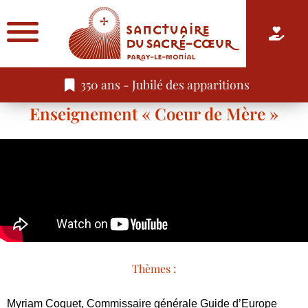
350 ans - Jubilé des apparitions
Enseignement « Coeur de Mère »
Thèmes :
Myriam Coquet, Commissaire générale Guide d’Europe