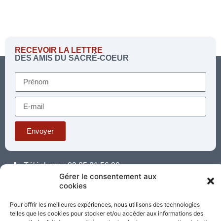
RECEVOIR LA LETTRE
DES AMIS DU SACRÉ-COEUR
Envoyer
Téléphone : 03 85 81 56 00
E-mail :
Gérer le consentement aux
standard@sacrecoeur-paray.org
cookies
Paray TV
Agenda
Nous contacter
Pour offrir les meilleures expériences, nous utilisons des technologies
telles que les cookies pour stocker et/ou accéder aux informations des
Mentions
Nos