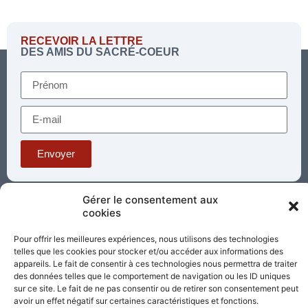
RECEVOIR LA LETTRE
DES AMIS DU SACRÉ-COEUR
Envoyer
Gérer le consentement aux
Téléphone : 03 85 81 56 00
cookies
E-mail :
standard@sacrecoeur-paray.org
Pour offrir les meilleures expériences, nous utilisons des technologies
Paray TV
Agenda
Nous contacter
telles que les cookies pour stocker et/ou accéder aux informations des
appareils. Le fait de consentir à ces technologies nous permettra de traiter
Mentions
Nos
des données telles que le comportement de navigation ou les ID uniques
légales
partenaires
sur ce site. Le fait de ne pas consentir ou de retirer son consentement peut
avoir un effet négatif sur certaines caractéristiques et fonctions.