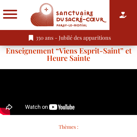
350 ans - Jubilé des apparitions
Enseignement “Viens Esprit-Saint” et
Heure Sainte
Thèmes :