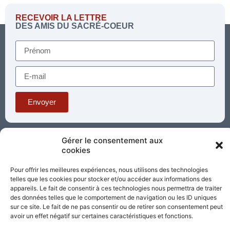
RECEVOIR LA LETTRE
DES AMIS DU SACRÉ-COEUR
Envoyer
Téléphone : 03 85 81 56 00
Gérer le consentement aux
E-mail :
cookies
standard@sacrecoeur-paray.org
Paray TV
Agenda
Nous contacter
Pour offrir les meilleures expériences, nous utilisons des technologies
telles que les cookies pour stocker et/ou accéder aux informations des
appareils. Le fait de consentir à ces technologies nous permettra de traiter
Mentions
Nos
des données telles que le comportement de navigation ou les ID uniques
légales
partenaires
sur ce site. Le fait de ne pas consentir ou de retirer son consentement peut
avoir un effet négatif sur certaines caractéristiques et fonctions.