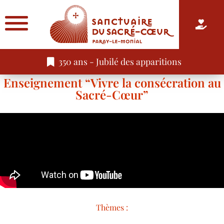
350 ans - Jubilé des apparitions
Enseignement “Vivre la consécration au
Sacré-Cœur”
Thèmes :