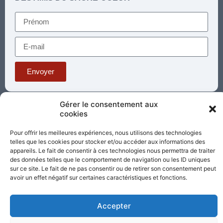
Envoyer
Gérer le consentement aux
Téléphone : 03 85 81 56 00
cookies
E-mail :
standard@sacrecoeur-paray.org
Pour offrir les meilleures expériences, nous utilisons des technologies
Paray TV
Agenda
Nous contacter
telles que les cookies pour stocker et/ou accéder aux informations des
appareils. Le fait de consentir à ces technologies nous permettra de traiter
Mentions
des données telles que le comportement de navigation ou les ID uniques
Nos
légales
partenaires
sur ce site. Le fait de ne pas consentir ou de retirer son consentement peut
avoir un effet négatif sur certaines caractéristiques et fonctions.
Partagez cette page
Accepter