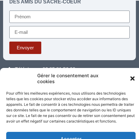
DES AMIS DU SACRÉ-COEUR
Envoyer
Téléphone : 03 85 81 56 00
E-mail :
Gérer le consentement aux
standard@sacrecoeur-paray.org
cookies
Paray TV
Agenda
Nous contacter
Pour offrir les meilleures expériences, nous utilisons des technologies
telles que les cookies pour stocker et/ou accéder aux informations des
Mentions
Nos
appareils. Le fait de consentir à ces technologies nous permettra de traiter
légales
partenaires
des données telles que le comportement de navigation ou les ID uniques
sur ce site. Le fait de ne pas consentir ou de retirer son consentement peut
avoir un effet négatif sur certaines caractéristiques et fonctions.
Partagez cette page
Accepter