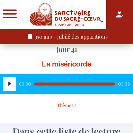
350 ans - Jubilé des apparitions
Jour 41
La miséricorde
Lecteur
00:00
03:36
audio
Thèmes :
Dans cette liste de lecture