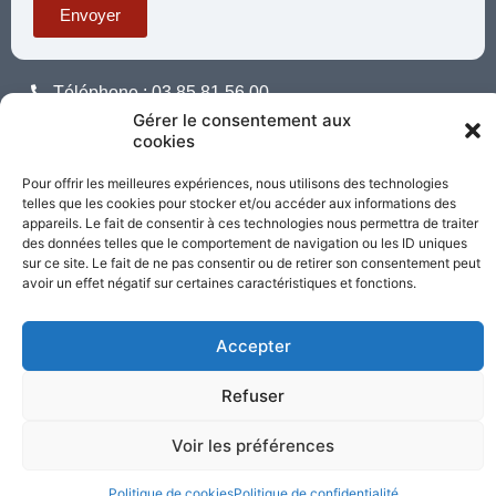
Envoyer
Téléphone : 03 85 81 56 00
E-mail :
Gérer le consentement aux
standard@sacrecoeur-paray.org
cookies
Paray TV
Agenda
Nous contacter
Pour offrir les meilleures expériences, nous utilisons des technologies
telles que les cookies pour stocker et/ou accéder aux informations des
Mentions
Nos
appareils. Le fait de consentir à ces technologies nous permettra de traiter
légales
partenaires
des données telles que le comportement de navigation ou les ID uniques
sur ce site. Le fait de ne pas consentir ou de retirer son consentement peut
avoir un effet négatif sur certaines caractéristiques et fonctions.
Partagez cette page
Accepter
Refuser
Voir les préférences
Politique de cookies
Politique de confidentialité