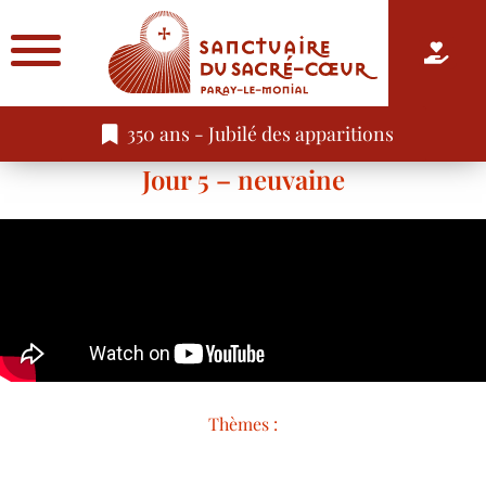
350 ans - Jubilé des apparitions
Jour 5 – neuvaine
Thèmes :