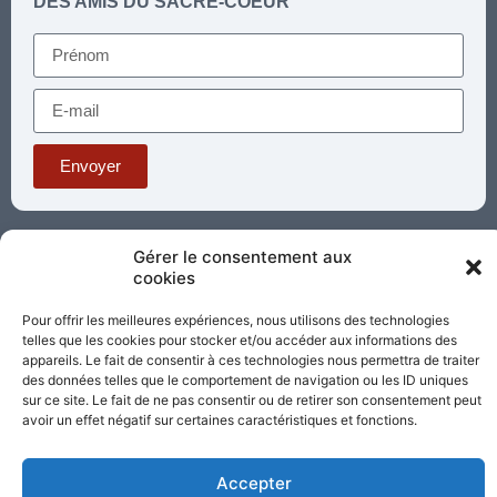
DES AMIS DU SACRÉ-COEUR
Envoyer
Téléphone : 03 85 81 56 00
Gérer le consentement aux
E-mail :
cookies
standard@sacrecoeur-paray.org
Paray TV
Agenda
Nous contacter
Pour offrir les meilleures expériences, nous utilisons des technologies
telles que les cookies pour stocker et/ou accéder aux informations des
Mentions
appareils. Le fait de consentir à ces technologies nous permettra de traiter
Nos
légales
des données telles que le comportement de navigation ou les ID uniques
partenaires
sur ce site. Le fait de ne pas consentir ou de retirer son consentement peut
avoir un effet négatif sur certaines caractéristiques et fonctions.
Partagez cette page
Accepter