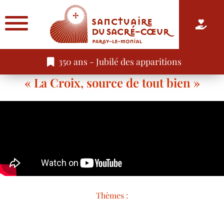
350 ans - Jubilé des apparitions
« La Croix, source de tout bien »
Thèmes :