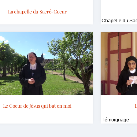
La chapelle du Sacré-Coeur
Chapelle du Sa
Le Coeur de Jésus qui bat en moi
L
Témoignage