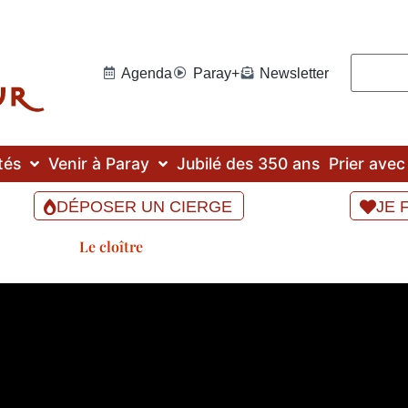
Agenda
Paray+
Newsletter
tés
Venir à Paray
Jubilé des 350 ans
Prier ave
DÉPOSER UN CIERGE
JE 
Le cloître