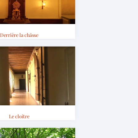
Derrière la châsse
Le cloître