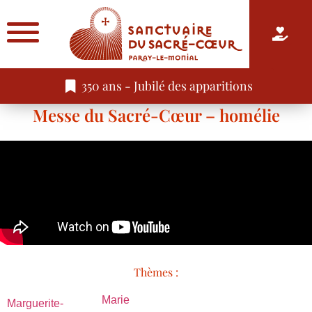
350 ans - Jubilé des apparitions
Messe du Sacré-Cœur – homélie
Thèmes :
Marie
Marguerite-