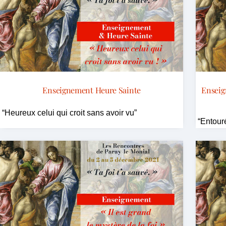
Enseignement Heure Sainte
Enseig
“Heureux celui qui croit sans avoir vu”
“Entour