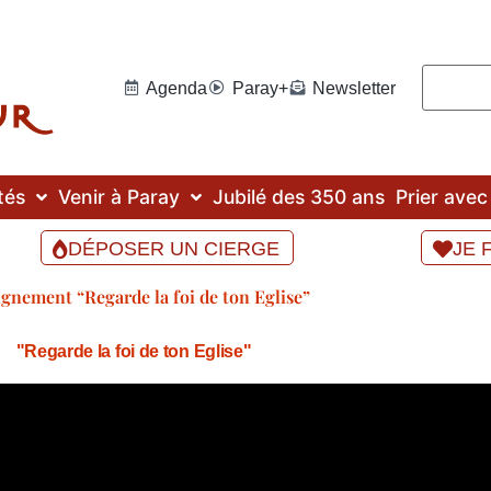
Agenda
Paray+
Newsletter
tés
Venir à Paray
Jubilé des 350 ans
Prier ave
DÉPOSER UN CIERGE
JE 
gnement “Regarde la foi de ton Eglise”
"Regarde la foi de ton Eglise"