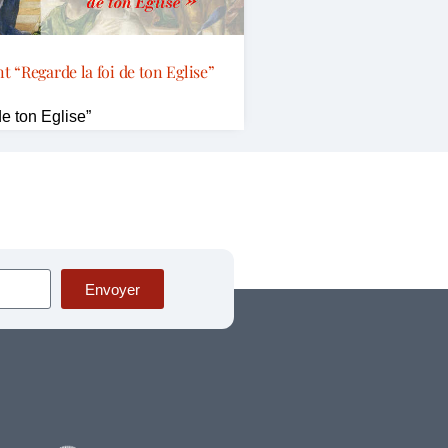
 “Regarde la foi de ton Eglise”
de ton Eglise”
Envoyer