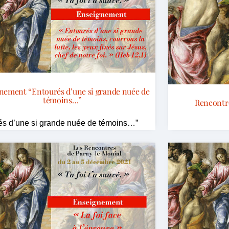
nement “Entourés d’une si grande nuée de
témoins…”
Rencontr
és d’une si grande nuée de témoins…”