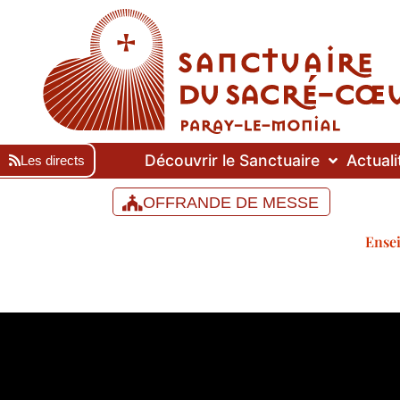
Découvrir le Sanctuaire
Actuali
Les directs
OFFRANDE DE MESSE
Ensei