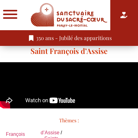
350 ans - Jubilé des apparitions
Saint François d’Assise
Thèmes :
d’Assise
/
François