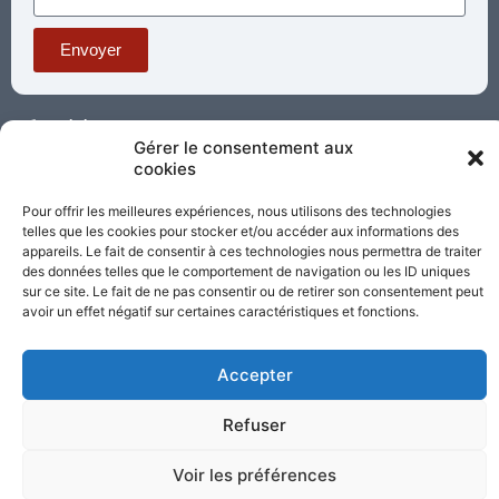
Envoyer
Téléphone : 03 85 81 56 00
Gérer le consentement aux
E-mail :
cookies
standard@sacrecoeur-paray.org
Paray TV
Agenda
Nous contacter
Pour offrir les meilleures expériences, nous utilisons des technologies
telles que les cookies pour stocker et/ou accéder aux informations des
Mentions
Nos
appareils. Le fait de consentir à ces technologies nous permettra de traiter
légales
partenaires
des données telles que le comportement de navigation ou les ID uniques
sur ce site. Le fait de ne pas consentir ou de retirer son consentement peut
avoir un effet négatif sur certaines caractéristiques et fonctions.
Partagez cette page
Accepter
Refuser
Voir les préférences