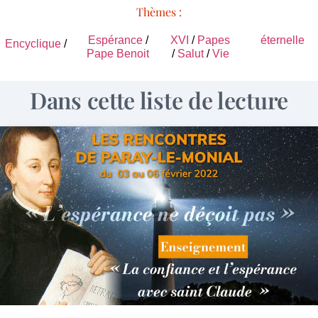
Thèmes :
Espérance
/
XVI
/
Papes
éternelle
Encyclique
/
Pape Benoit
/
Salut
/
Vie
Dans cette liste de lecture