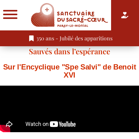
350 ans - Jubilé des apparitions
Sauvés dans l’espérance
Sur l'Encyclique "Spe Salvi" de Benoit
XVI